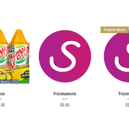
Producto Nuevo
rápida
Vista rápida
Vista
yón
Próximamente
Próxi
cio
Precio
Pr
.00
$0.00
$