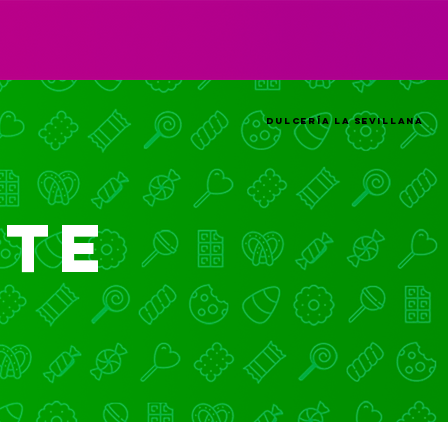
Iniciar sesión
Dulcería La Sevillana
TE