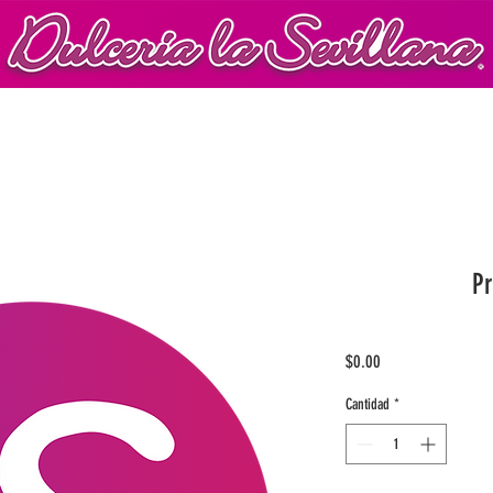
P
Precio
$0.00
Cantidad
*