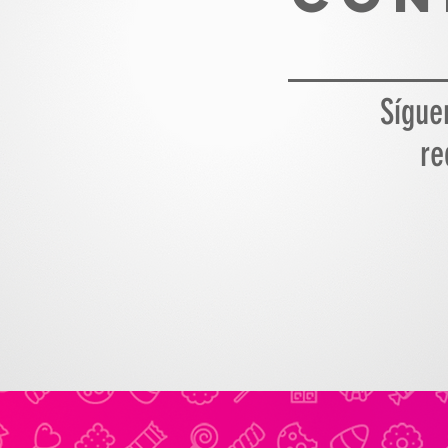
Sígue
re